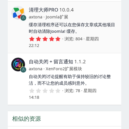
0
星
清理大师PRO
10.0.4
axtona
Joomla扩展
A
缓存清理程序还可以在您保存文章或其他项目
时自动清除Joomla! 缓存。
5
浏览
804
星期四
.
22:12
0
0
星
自动关闭 + 留言通知
1.1.2
axtona
XenForo2扩展模块
A
自动关闭讨论提醒有助于保持较旧的讨论整
洁，而不让您的成员感到意外。
0
浏览
78
星期四
.
14:18
0
0
星
相似的资源