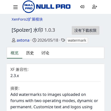
XenForo2扩展模块
[Spolzer] 水印
1.0.3
没有下载权限
作者
创建日期
标签
axtona
2026/05/18
watermark
概览
历史
讨论
XF 兼容性
2.3.x
摘要
Add watermarks to images uploaded on
forums with two operating modes, dynamic or
permanent. Customize text and logos using