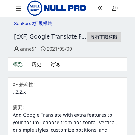
XenForo2扩展模块
[cXF] Google Translate Forum
1.0.0
没有下载权限
作者
创建日期
anne51
2021/05/09
概览
历史
讨论
XF 兼容性
2.2.x
摘要
Add Google Translate with extra features to
your forum - choose from horizontal, vertical,
or simple styles, customize positions, and