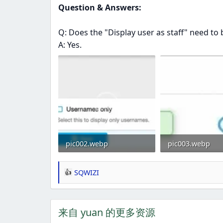
Question & Answers:
Q: Does the "Display user as staff" need to
A: Yes.
pic002.webp
pic003.webp
7.2 KB · 浏览： 0
2.8 KB · 浏览： 0
SQWIZI
反
应
：
来自 yuan 的更多资源