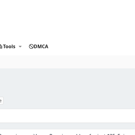
Tools
DMCA
e