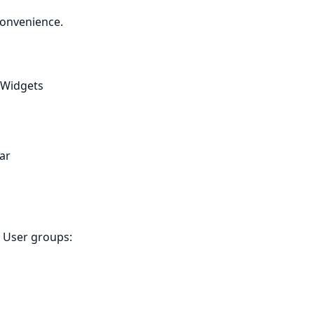
 convenience.
 Widgets
bar
g User groups: