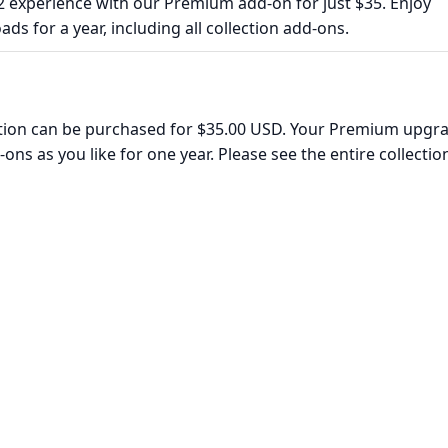
 experience with our Premium add-on for just $35. Enjoy
ds for a year, including all collection add-ons.
ection can be purchased for $35.00 USD. Your Premium upgr
ns as you like for one year. Please see the entire collectio